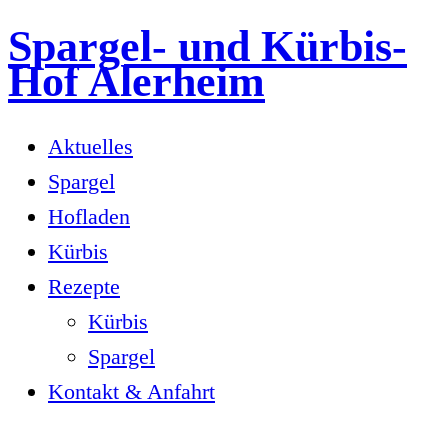
Spargel- und Kürbis-
Zum
Hof Alerheim
Inhalt
springen
Aktuelles
Spargel
Hofladen
Kürbis
Rezepte
Kürbis
Spargel
Kontakt & Anfahrt