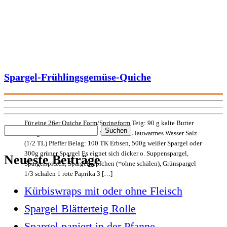
Spargel-Frühlingsgemüse-Quiche
Für eine 26er Quiche Form/Springform Teig: 90 g kalte Butter
Suchen
220 g Dinkelvollkornmehl 1 Ei/ 1-2-EL lauwarmes Wasser Salz
(1/2 TL) Pfeffer Belag: 100 TK Erbsen, 500g weißer Spargel oder
nach:
300g grüner Spargel Es eignet sich dicker o. Suppenspargel,
Neueste Beiträge
Spargelspitzen, Spargelköpfchen (=ohne schälen), Grünspargel
1/3 schälen 1 rote Paprika 3 […]
Kürbiswraps mit oder ohne Fleisch
Spargel Blätterteig Rolle
Spargel paniert in der Pfanne