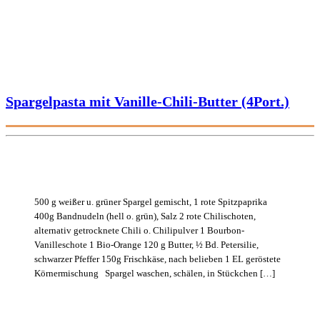
Spargelpasta mit Vanille-Chili-Butter (4Port.)
500 g weißer u. grüner Spargel gemischt, 1 rote Spitzpaprika
400g Bandnudeln (hell o. grün), Salz 2 rote Chilischoten,
alternativ getrocknete Chili o. Chilipulver 1 Bourbon-
Vanilleschote 1 Bio-Orange 120 g Butter, ½ Bd. Petersilie,
schwarzer Pfeffer 150g Frischkäse, nach belieben 1 EL geröstete
Körnermischung Spargel waschen, schälen, in Stückchen […]